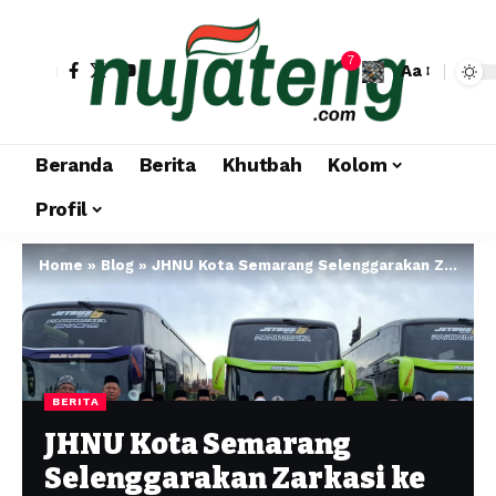
7
Aa
Beranda
Berita
Khutbah
Kolom
Profil
Home
»
Blog
»
JHNU Kota Semarang Selenggarakan Zarkasi ke Bali, Perkuat Ukhuwah dan Spirit Keislaman
BERITA
JHNU Kota Semarang
Selenggarakan Zarkasi ke