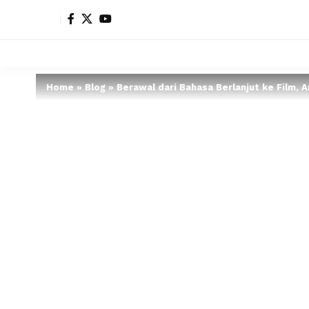
Home
»
Blog
»
Berawal dari Bahasa Berlanjut ke Film, 