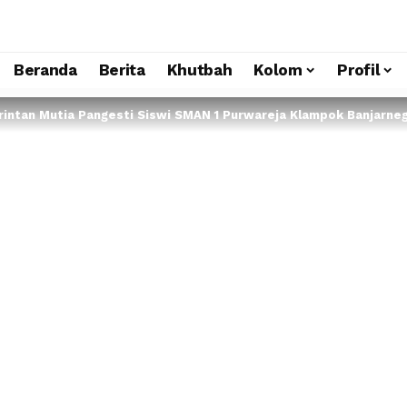
Beranda
Berita
Khutbah
Kolom
Profil
Arintan Mutia Pangesti Siswi SMAN 1 Purwareja Klampok Banjarneg