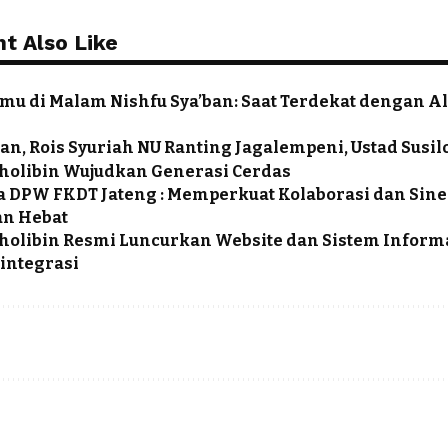
t Also Like
mu di Malam Nishfu Sya’ban: Saat Terdekat dengan A
an, Rois Syuriah NU Ranting Jagalempeni, Ustad Susil
 Tholibin Wujudkan Generasi Cerdas
a DPW FKDT Jateng : Memperkuat Kolaborasi dan Sine
n Hebat
 Tholibin Resmi Luncurkan Website dan Sistem Infor
integrasi