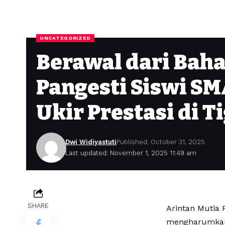
UNCATEGORIZED
Berawal dari Baha
Pangesti Siswi S
Ukir Prestasi di T
Dwi Widiyastuti
Published: October 31, 2025
Last updated: November 1, 2025 11:49 am
SHARE
Arintan Mutia 
mengharumkan 