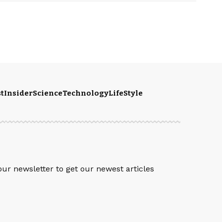
t
Insider
Science
Technology
LifeStyle
S
our newsletter to get our newest articles