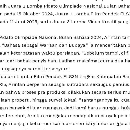
raih Juara 2 Lomba Pidato Olimpiade Nasional Bulan Bah
an pada 15 Oktober 2024, Juara 1 Lomba Film Pendek FL
ada 11 Juni 2025, serta Juara 3 Lomba Video Kreatif yan
idato Olimpiade Nasional Bulan Bahasa 2024, Arintan t
 “Bahasa sebagai Warisan dan Budaya.” Ia menceritakan
alah keterbatasan waktu persiapan. “Sebelum tampil di f
ri dari babak penyisihan. Latihan maksimal cuma dua har
” ungkapnya sambil tersenyum.
, dalam Lomba Film Pendek FLS3N tingkat Kabupaten Ban
025, Arintan berperan sebagai sutradara sekaligus penulis
 bahwa proses pra produksi dilakukan secara serius mu
iaan properti, hingga survei lokasi. “Tantangannya itu cua
an banyak di luar ruangan. Jadi kami harus nunggu hujan
an tersebut, Arintan mengaku mendapatkan banyak pelaja
gnya menjaga keharmonisan dan chemistry antar anggota t