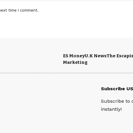
next time I comment.
ES Money
U.K News
The Escapis
Marketing
Subscribe U
Subscribe to 
instantly!