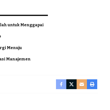
llah untuk Menggapai
o
rgi Menuju
masi Manajemen