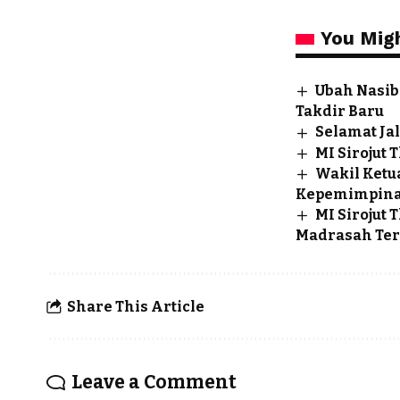
You Migh
Ubah Nasib
Takdir Baru
Selamat Jal
MI Sirojut
Wakil Ketu
Kepemimpina
MI Sirojut
Madrasah Ter
Share This Article
Leave a Comment