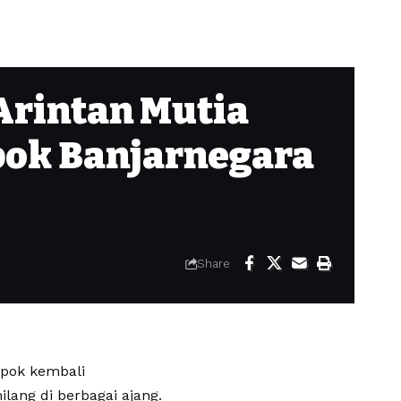
 Arintan Mutia
pok Banjarnegara
Share
mpok kembali
ang di berbagai ajang.