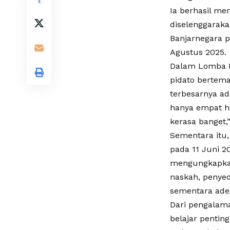
Ia berhasil me
diselenggarak
Banjarnegara p
Agustus 2025.
Dalam Lomba P
pidato bertema
terbesarnya ad
hanya empat ha
kerasa banget,
Sementara itu
pada 11 Juni 2
mengungkapkan
naskah, penyed
sementara adeg
Dari pengalam
belajar pentin