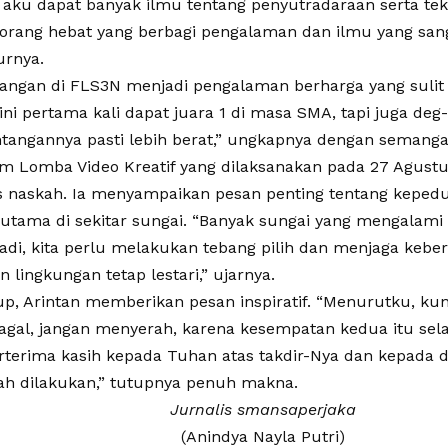
n aku dapat banyak ilmu tentang penyutradaraan serta tekn
orang hebat yang berbagi pengalaman dan ilmu yang san
urnya.
gan di FLS3N menjadi pengalaman berharga yang sulit 
ini pertama kali dapat juara 1 di masa SMA, tapi juga deg
ntangannya pasti lebih berat,” ungkapnya dengan semanga
lam Lomba Video Kreatif yang dilaksanakan pada 27 Agustu
s naskah. Ia menyampaikan pesan penting tentang kepedu
rutama di sekitar sungai. “Banyak sungai yang mengalami
 Jadi, kita perlu melakukan tebang pilih dan menjaga keber
n lingkungan tetap lestari,” ujarnya.
p, Arintan memberikan pesan inspiratif. “Menurutku, kun
agal, jangan menyerah, karena kesempatan kedua itu selal
rterima kasih kepada Tuhan atas takdir-Nya dan kepada dir
ah dilakukan,” tutupnya penuh makna.
Jurnalis smansaperjaka
(Anindya Nayla Putri)