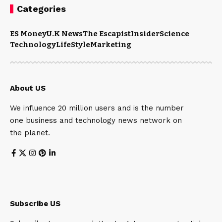
Categories
ES Money
U.K News
The Escapist
Insider
Science
Technology
LifeStyle
Marketing
About US
We influence 20 million users and is the number
one business and technology news network on
the planet.
Subscribe US