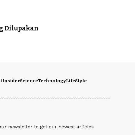
ng Dilupakan
t
Insider
Science
Technology
LifeStyle
S
our newsletter to get our newest articles