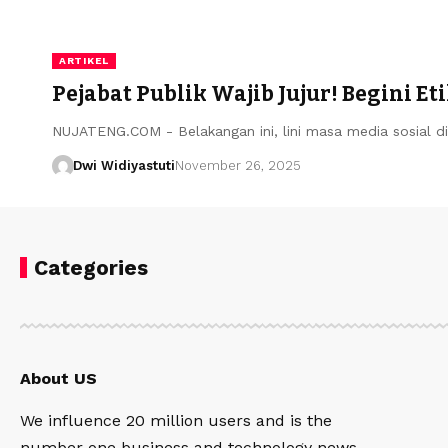
ARTIKEL
Pejabat Publik Wajib Jujur! Begini 
NUJATENG.COM - Belakangan ini, lini masa media sosial d
Dwi Widiyastuti
November 26, 2025
Categories
About US
We influence 20 million users and is the
number one business and technology news