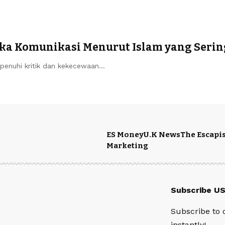
Etika Komunikasi Menurut Islam yang Seri
ipenuhi kritik dan kekecewaan…
ES Money
U.K News
The Escapis
Marketing
Subscribe U
Subscribe to 
instantly!