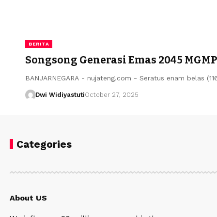
BERITA
Songsong Generasi Emas 2045 MGMP B
BANJARNEGARA - nujateng.com - Seratus enam belas (11
Dwi Widiyastuti
October 27, 2025
Categories
About US