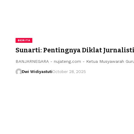
BERITA
Sunarti: Pentingnya Diklat Jurnalist
BANJARNEGARA - nujateng.com - Ketua Musyawarah Guru
Dwi Widiyastuti
October 28, 2025