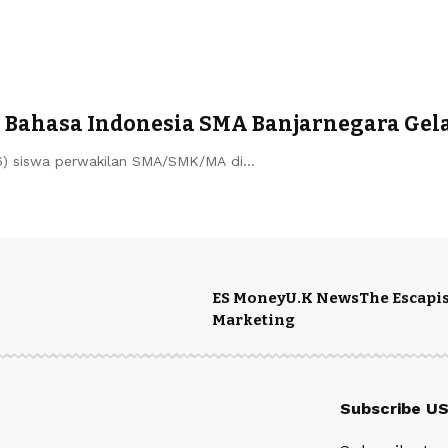
ahasa Indonesia SMA Banjarnegara Gelar
6) siswa perwakilan SMA/SMK/MA di…
ES Money
U.K News
The Escapis
Marketing
Subscribe U