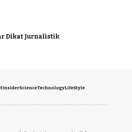
 Dikat Jurnalistik
t
Insider
Science
Technology
LifeStyle
S