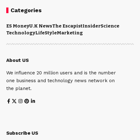
Categories
ES Money
U.K News
The Escapist
Insider
Science
Technology
LifeStyle
Marketing
About US
We influence 20 million users and is the number
one business and technology news network on
the planet.
Subscribe US