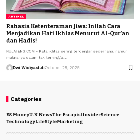
ARTIKEL
Rahasia Ketenteraman Jiwa: Inilah Cara
Menjadikan Hati Ikhlas Menurut Al-Qur’an
dan Hadis!
NUJATENG.COM - Kata ikhlas sering terdengar sederhana, namun
maknanya dalam tak terhingga.…
Dwi Widiyastuti
October 28, 2025
Categories
ES Money
U.K News
The Escapist
Insider
Science
Technology
LifeStyle
Marketing