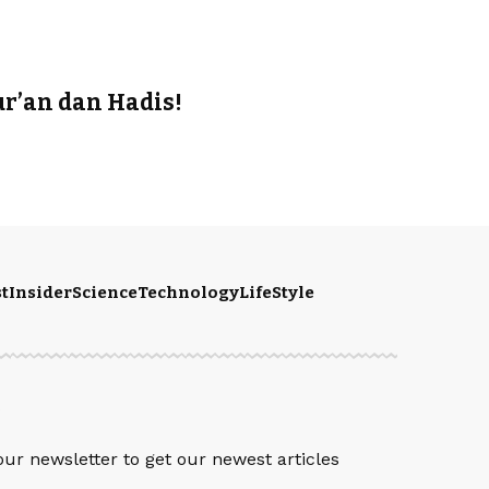
r’an dan Hadis!
t
Insider
Science
Technology
LifeStyle
S
our newsletter to get our newest articles