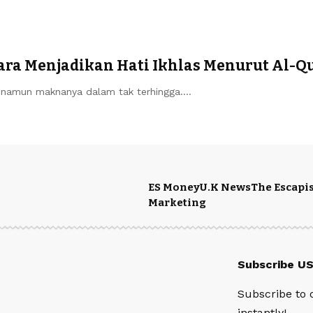
ara Menjadikan Hati Ikhlas Menurut Al-Qu
, namun maknanya dalam tak terhingga.…
ES Money
U.K News
The Escapis
Marketing
Subscribe U
Subscribe to 
instantly!