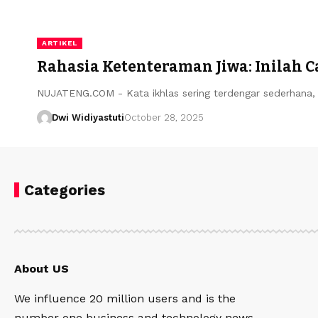
ARTIKEL
Rahasia Ketenteraman Jiwa: Inilah C
NUJATENG.COM - Kata ikhlas sering terdengar sederhana
Dwi Widiyastuti
October 28, 2025
Categories
About US
We influence 20 million users and is the
number one business and technology news