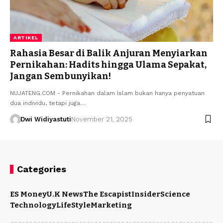
ARTIKEL
Rahasia Besar di Balik Anjuran Menyiarkan
Pernikahan: Hadits hingga Ulama Sepakat,
Jangan Sembunyikan!
NUJATENG.COM - Pernikahan dalam Islam bukan hanya penyatuan
dua individu, tetapi juga…
Dwi Widiyastuti
November 21, 2025
Categories
ES Money
U.K News
The Escapist
Insider
Science
Technology
LifeStyle
Marketing