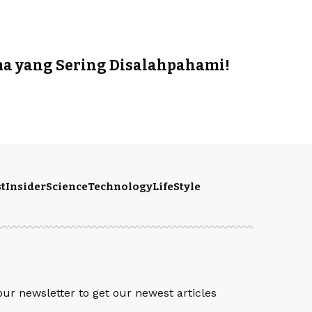
ma yang Sering Disalahpahami!
t
Insider
Science
Technology
LifeStyle
S
our newsletter to get our newest articles