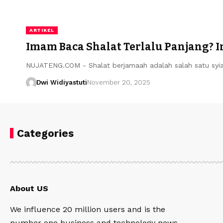
ARTIKEL
Imam Baca Shalat Terlalu Panjang? 
NUJATENG.COM - Shalat berjamaah adalah salah satu syia
Dwi Widiyastuti
November 20, 2025
Categories
About US
We influence 20 million users and is the
number one business and technology news