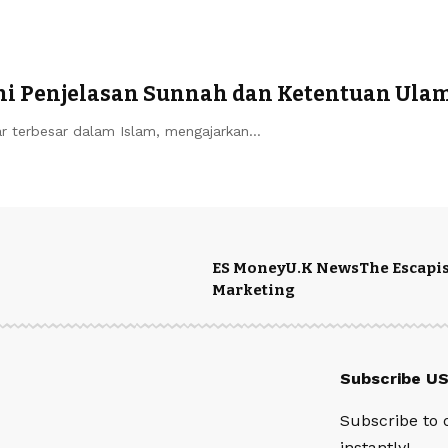
Ini Penjelasan Sunnah dan Ketentuan Ula
r terbesar dalam Islam, mengajarkan…
ES Money
U.K News
The Escapis
Marketing
Subscribe U
Subscribe to 
instantly!