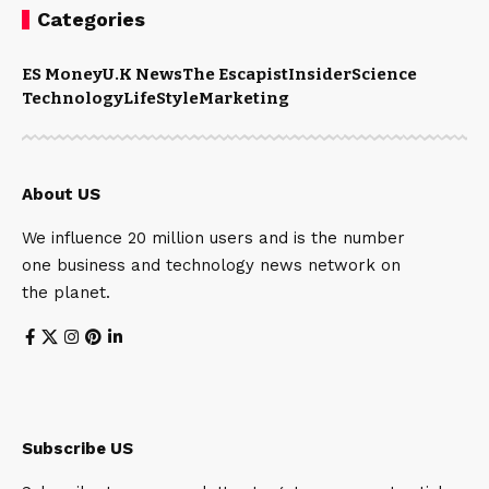
Categories
ES Money
U.K News
The Escapist
Insider
Science
Technology
LifeStyle
Marketing
About US
We influence 20 million users and is the number
one business and technology news network on
the planet.
Subscribe US