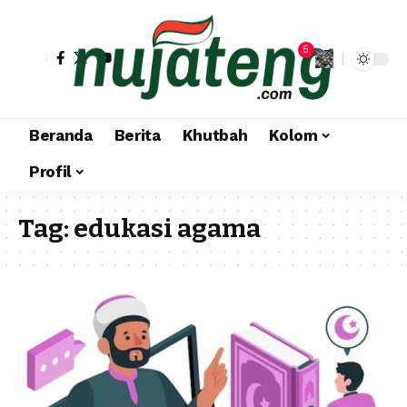
5
Beranda
Berita
Khutbah
Kolom
Profil
Tag:
edukasi agama