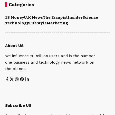
Categories
ES Money
U.K News
The Escapist
Insider
Science
Technology
LifeStyle
Marketing
About US
We influence 20 million users and is the number
one business and technology news network on
the planet.
Subscribe US