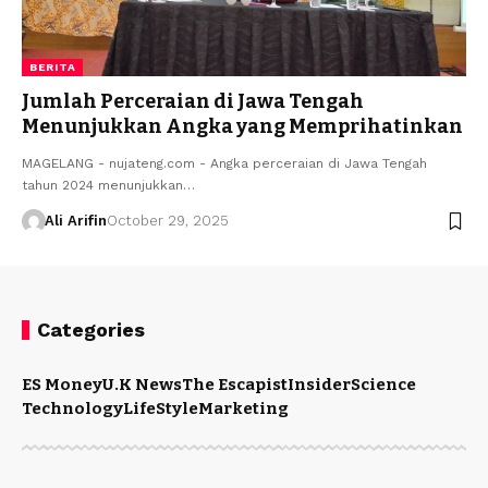
BERITA
Jumlah Perceraian di Jawa Tengah
Menunjukkan Angka yang Memprihatinkan
MAGELANG - nujateng.com - Angka perceraian di Jawa Tengah
tahun 2024 menunjukkan…
Ali Arifin
October 29, 2025
Categories
ES Money
U.K News
The Escapist
Insider
Science
Technology
LifeStyle
Marketing