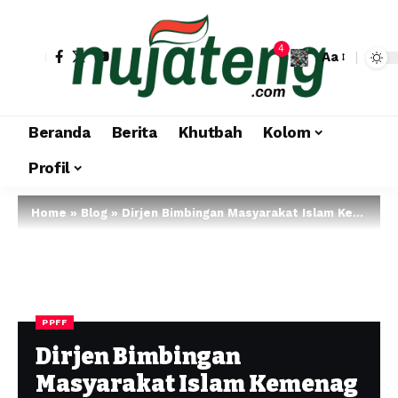
4
Aa
Beranda
Berita
Khutbah
Kolom
Profil
Home
»
Blog
»
Dirjen Bimbingan Masyarakat Islam Kemenag RI, Hadiri Reuni Akbar SKF Di PPFF Semarang
PPFF
Dirjen Bimbingan
Masyarakat Islam Kemenag