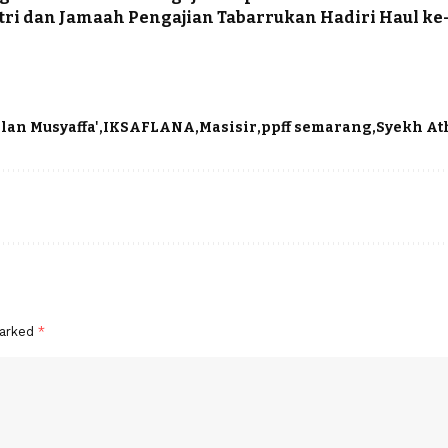
tri dan Jamaah Pengajian Tabarrukan Hadiri Haul ke-
lan Musyaffa'
IKSAFLANA
Masisir
ppff semarang
Syekh At
marked
*