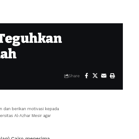
 Teguhkan
nah
Share
n dan berikan motivasi kepada
sitas Al-Azhar Mesir agar
hlan) Cairo menerima