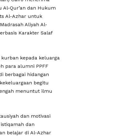
u Al-Qur’an dan Hukum
uts Al-Azhar untuk
Madrasah Aliyah Al-
erbasis Karakter Salaf
g kurban kepada keluarga
eh para alumni PPFF
di berbagai hidangan
 kekeluargaan begitu
 tengah menuntut ilmu
tausiyah dan motivasi
 istiqamah dan
 belajar di Al-Azhar