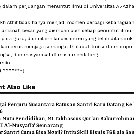
dalam perjuangan menuntut ilmu di Universitas Al-Azhar
h Athif tidak hanya menjadi momen berbagi kebahagiaan,
 amanah besar yang diemban oleh setiap penuntut ilmu.
 para guru, dan nilai-nilai pesantren yang telah ditanamka
pkan terus menjaga semangat thalabul ilmi serta mamp
angsa, dan masyarakat di masa mendatang.
miin
i PPFF***)
t Also Like
gai Penjuru Nusantara Ratusan Santri Baru Datang Ke
26
 Mutu Pendidikan, MI Takhassus Qur’an Baburrohman
MI Al-Musyaffa’ Semarang
g Santri Cuma Bisa Ngaji? Intip Skill Bisnis F&B ala Sa