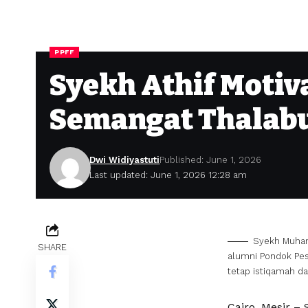
PPFF
Syekh Athif Moti
Semangat Thalabul
Dwi Widiyastuti
Published: June 1, 2026
Last updated: June 1, 2026 12:28 am
Syekh Muhamm
SHARE
alumni Pondok Pes
tetap istiqamah da
Cairo, Mesir –