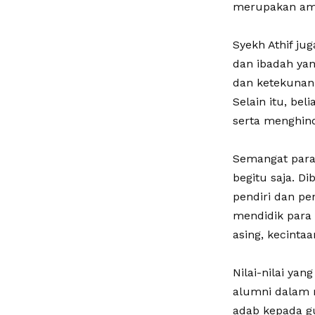
merupakan ama
Syekh Athif j
dan ibadah yan
dan ketekunan 
Selain itu, be
serta menghind
Semangat para 
begitu saja. Di
pendiri dan p
mendidik para 
asing, kecinta
Nilai-nilai ya
alumni dalam m
adab kepada gu