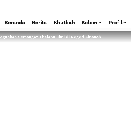
Beranda
Berita
Khutbah
Kolom
Profil
Teguhkan Semangat Thalabul Ilmi di Negeri Kinanah