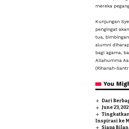
mereka pegang 
Kunjungan Syek
pengingat akan
tua, bimbingan
alumni dihara
bagi agama, b
Allahumma Aa
(Rihanah-Santr
You Migh
Dari Berba
June 23, 20
Tingkatkan
Inspirasi ke 
Siapa Bilan