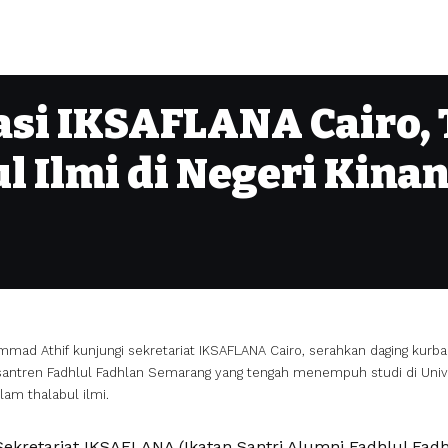
vasi IKSAFLANA Cairo,
 Ilmi di Negeri Kina
ad Athif kunjungi sekretariat IKSAFLANA Cairo, serahkan daging kurba
antren Fadhlul Fadhlan Semarang yang tengah menempuh studi di Univer
lam thalabul ilmi.
 Sekretariat IKSAFLANA (Ikatan Santri Alumni Fadhlul Fad