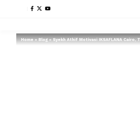
Home
»
Blog
»
Syekh Athif Motivasi IKSAFLANA Cairo, 