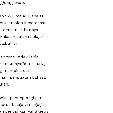
ggung jawab.
ah SWT melalui shalat
entukan oleh kecerdasan
mu dengan Tuhannya.
ikhlasan dalam belajar
labul ilmi.
h tentu tidak lahir
olan Musyaffa, Lc., MA.,
ang membina dan
linan, penguatan bahasa
llah.
ekal penting bagi para
erus belajar, menjaga
an pendidikan yang terus