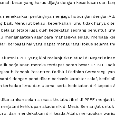
nah besar yang harus dijaga dengan keseriusan dan tan
uga menekankan pentingnya menjaga hubungan dengan All
g baik. Menurut beliau, keberkahan ilmu tidak hanya dit
belajar, tetapi juga oleh kedekatan seorang penuntut il
liau mengingatkan agar para mahasiswa selalu menjaga ke
ari berbagai hal yang dapat mengurangi fokus selama tho
alumni PPFF yang kini melanjutkan studi di Negeri Kinana
balik perjalanan mereka terdapat peran besar Dr. KH. Fadl
engasuh Pondok Pesantren Fadhlul Fadhlan Semarang, y
santri dengan pendidikan berbasis karakter salaf, kedisip
an terhadap ilmu dan ulama, serta kedekatan diri kepada A
ng ditanamkan selama masa tholabul ilmi di PPFF menjadi b
enjalani kehidupan akademik di Mesir. Semangat untuk t
ru, dan mendekatkan diri keada Allah, merupakan waris