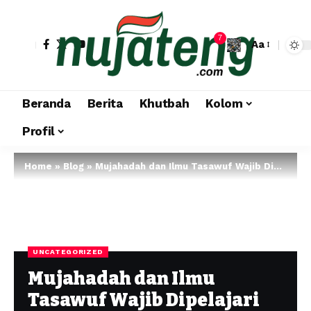
7
Aa
Beranda
Berita
Khutbah
Kolom
Profil
Home
»
Blog
»
Mujahadah dan Ilmu Tasawuf Wajib Dipelajari Setiap Muslim untuk Keselematan Hidup
UNCATEGORIZED
Mujahadah dan Ilmu
Tasawuf Wajib Dipelajari