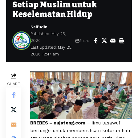
Setiap Muslim untuk
Keselematan Hidup
Saifudin
Published: May 25,
2026
Share
Last updated: May 25,
2026 12:47 am
SHARE
BREBES – nujateng.com
– Iimu tasawuf
berfungsi untuk membersihkan kotoran hati