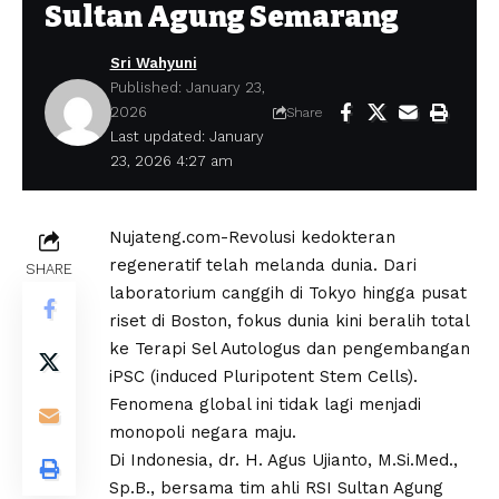
Sultan Agung Semarang
Sri Wahyuni
Published: January 23,
2026
Share
Last updated: January
23, 2026 4:27 am
Nujateng.com-Revolusi kedokteran
regeneratif telah melanda dunia. Dari
SHARE
laboratorium canggih di Tokyo hingga pusat
riset di Boston, fokus dunia kini beralih total
ke Terapi Sel Autologus dan pengembangan
iPSC (induced Pluripotent Stem Cells).
Fenomena global ini tidak lagi menjadi
monopoli negara maju.
​Di Indonesia, dr. H. Agus Ujianto, M.Si.Med.,
Sp.B., bersama tim ahli RSI Sultan Agung