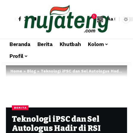
5
Aa
Beranda
Berita
Khutbah
Kolom
Profil
Home
»
Blog
»
Teknologi iPSC dan Sel Autologus Hadir di RSI Sultan Agung Semarang
BERITA
Teknologi iPSC dan Sel
Autologus Hadir di RSI