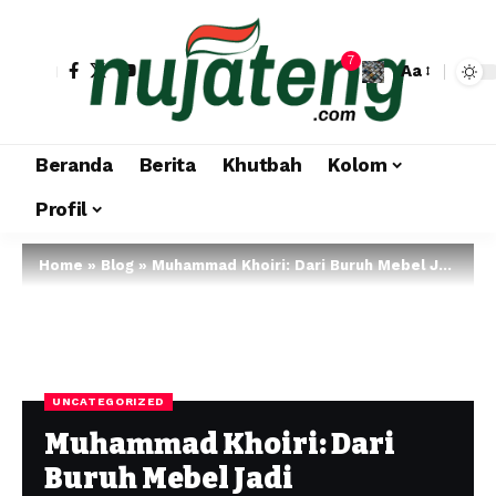
7
Aa
Beranda
Berita
Khutbah
Kolom
Profil
Home
»
Blog
»
Muhammad Khoiri: Dari Buruh Mebel Jadi Wisudawan Berprestasi
UNCATEGORIZED
Muhammad Khoiri: Dari
Buruh Mebel Jadi