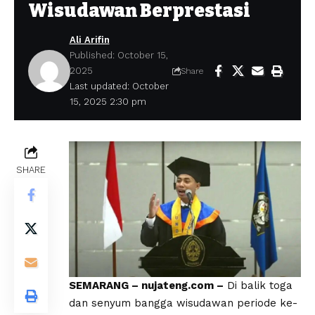
Wisudawan Berprestasi
Ali Arifin
Published: October 15,
2025
Share
Last updated: October
15, 2025 2:30 pm
SHARE
SEMARANG – nujateng.com –
Di balik toga
dan senyum bangga wisudawan periode ke-