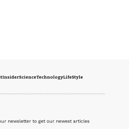
t
Insider
Science
Technology
LifeStyle
S
our newsletter to get our newest articles