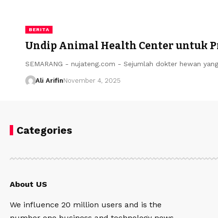
BERITA
Undip Animal Health Center untuk 
SEMARANG - nujateng.com - Sejumlah dokter hewan yang
Ali Arifin
November 4, 2025
Categories
About US
We influence 20 million users and is the
number one business and technology news