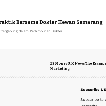
Praktik Bersama Dokter Hewan Semarang
 tergabung dalam Perhimpunan Dokter…
ES Money
U.K News
The Escapis
Marketing
Subscribe U
Subscribe to 
instantly!