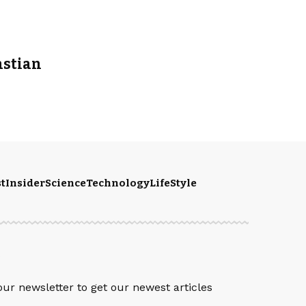
astian
t
Insider
Science
Technology
LifeStyle
S
our newsletter to get our newest articles