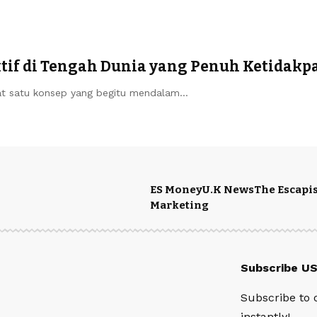
tif di Tengah Dunia yang Penuh Ketidakp
at satu konsep yang begitu mendalam…
ES Money
U.K News
The Escapis
Marketing
Subscribe U
Subscribe to 
instantly!