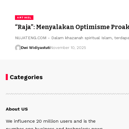
ARTIKEL
“Raja”: Menyalakan Optimisme Proak
NUJATENG.COM - Dalam khazanah spiritual Islam, terdap
Dwi Widiyastuti
November 10, 2025
Categories
About US
We influence 20 million users and is the
number one business and technology news