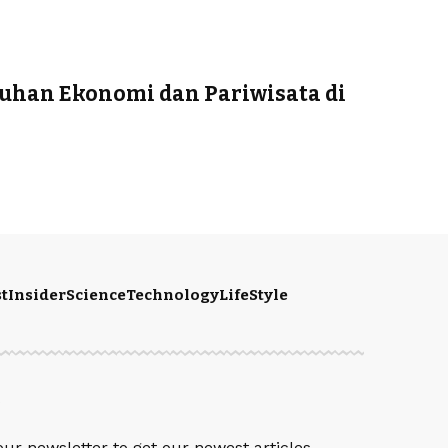
buhan Ekonomi dan Pariwisata di
t
Insider
Science
Technology
LifeStyle
S
our newsletter to get our newest articles