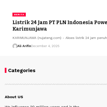
BERITA
Listrik 24 Jam PT PLN Indonesia Po
Karimunjawa
KARIMUNJAWA (nujateng.com) - Akses listrik 24 jam penu
Ali Arifin
December 4, 2025
Categories
About US
We influence 20 million users and is the