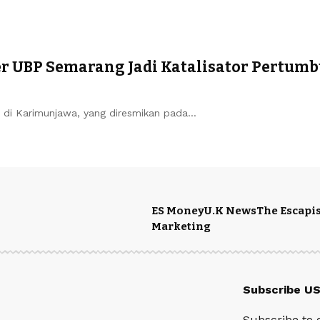
wer UBP Semarang Jadi Katalisator Pertum
h di Karimunjawa, yang diresmikan pada…
ES Money
U.K News
The Escapis
Marketing
Subscribe U
Subscribe to 