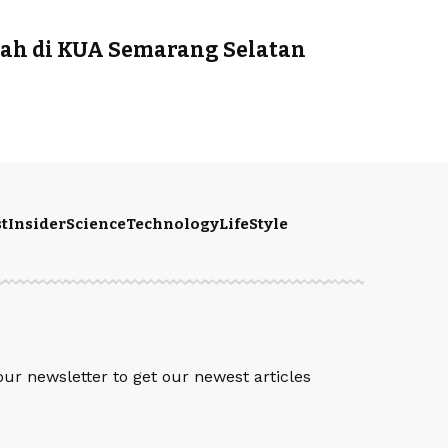
ah di KUA Semarang Selatan
t
Insider
Science
Technology
LifeStyle
S
our newsletter to get our newest articles