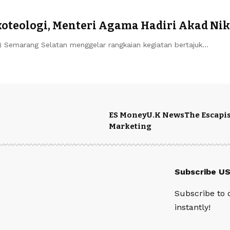
teologi, Menteri Agama Hadiri Akad Nik
emarang Selatan menggelar rangkaian kegiatan bertajuk…
ES Money
U.K News
The Escapis
Marketing
Subscribe U
Subscribe to 
instantly!