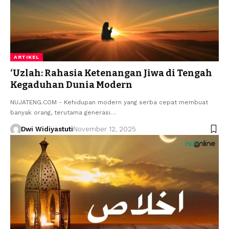
ARTIKEL
‘Uzlah: Rahasia Ketenangan Jiwa di Tengah
Kegaduhan Dunia Modern
NUJATENG.COM - Kehidupan modern yang serba cepat membuat
banyak orang, terutama generasi…
Dwi Widiyastuti
November 12, 2025