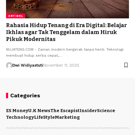
ARTIKEL
Rahasia Hidup Tenang di Era Digital: Belajar
Ikhlas agar Tak Tenggelam dalam Hiruk
Pikuk Modernitas
NUJATENG.COM - Zaman modern bergerak tanpa henti. Teknologi
membuat hidup serba cepat,…
Dwi Widiyastuti
November 11, 2025
Categories
ES Money
U.K News
The Escapist
Insider
Science
Technology
LifeStyle
Marketing