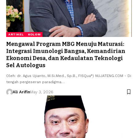
ARTIKEL
KOLOM
Mengawal Program MBG Menuju Maturasi:
Integrasi Imunologi Bangsa, Kemandirian
Ekonomi Desa, dan Kedaulatan Teknologi
Sel Autologus
​Oleh: dr. Agus Ujianto, M.Si.Med., Sp.B., FISQua*) NUJATENG.COM - Di
tengah pergeseran paradigma…
Ali Arifin
May 3, 2026