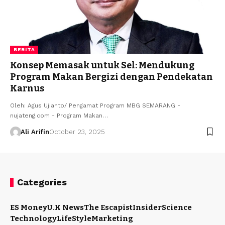
BERITA
Konsep Memasak untuk Sel: Mendukung
Program Makan Bergizi dengan Pendekatan
Karnus
Oleh: Agus Ujianto/ Pengamat Program MBG SEMARANG -
nujateng.com - Program Makan…
Ali Arifin
October 23, 2025
Categories
ES Money
U.K News
The Escapist
Insider
Science
Technology
LifeStyle
Marketing