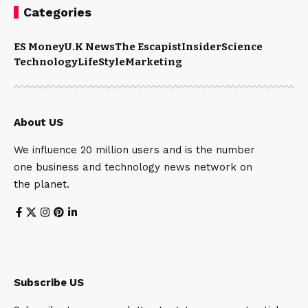
Categories
ES Money
U.K News
The Escapist
Insider
Science
Technology
LifeStyle
Marketing
About US
We influence 20 million users and is the number
one business and technology news network on
the planet.
Subscribe US