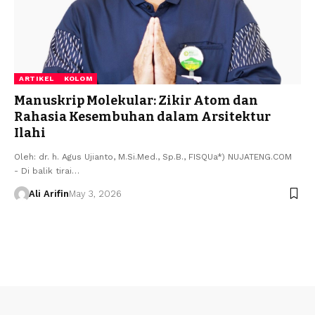
ARTIKEL
KOLOM
Manuskrip Molekular: Zikir Atom dan
Rahasia Kesembuhan dalam Arsitektur
Ilahi
​Oleh: dr. h. Agus Ujianto, M.Si.Med., Sp.B., FISQUa*) NUJATENG.COM
- ​Di balik tirai…
Ali Arifin
May 3, 2026