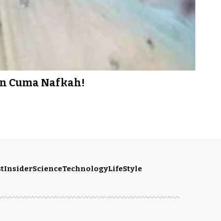
kan Cuma Nafkah!
t
Insider
Science
Technology
LifeStyle