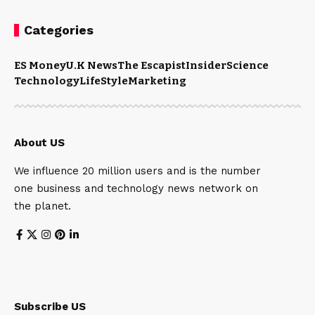
Categories
ES Money
U.K News
The Escapist
Insider
Science
Technology
LifeStyle
Marketing
About US
We influence 20 million users and is the number
one business and technology news network on
the planet.
Subscribe US