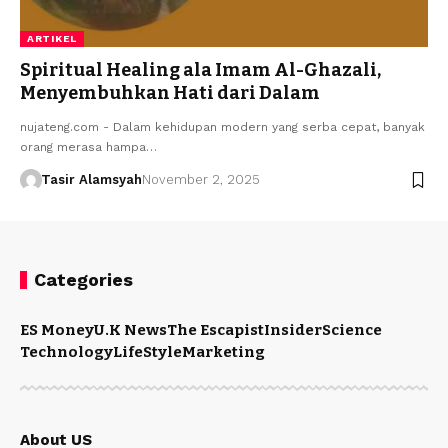
ARTIKEL
Spiritual Healing ala Imam Al-Ghazali,
Menyembuhkan Hati dari Dalam
nujateng.com - Dalam kehidupan modern yang serba cepat, banyak
orang merasa hampa…
Tasir Alamsyah
November 2, 2025
Categories
ES Money
U.K News
The Escapist
Insider
Science
Technology
LifeStyle
Marketing
About US