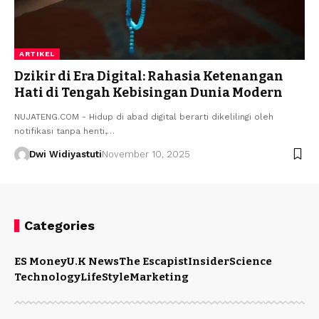
ARTIKEL
Dzikir di Era Digital: Rahasia Ketenangan
Hati di Tengah Kebisingan Dunia Modern
NUJATENG.COM - Hidup di abad digital berarti dikelilingi oleh
notifikasi tanpa henti,…
Dwi Widiyastuti
November 10, 2025
Categories
ES Money
U.K News
The Escapist
Insider
Science
Technology
LifeStyle
Marketing