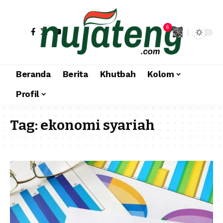
6
Beranda
Berita
Khutbah
Kolom
Profil
Tag:
ekonomi syariah