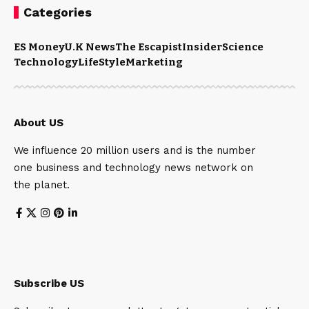
Categories
ES Money
U.K News
The Escapist
Insider
Science
Technology
LifeStyle
Marketing
About US
We influence 20 million users and is the number
one business and technology news network on
the planet.
Subscribe US