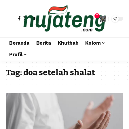
7
Beranda
Berita
Khutbah
Kolom
Profil
Tag:
doa setelah shalat