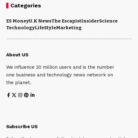
Categories
ES Money
U.K News
The Escapist
Insider
Science
Technology
LifeStyle
Marketing
About US
We influence 20 million users and is the number
one business and technology news network on
the planet.
Subscribe US