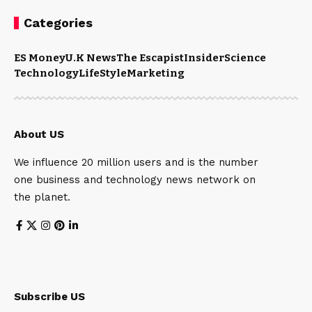
Categories
ES Money
U.K News
The Escapist
Insider
Science
Technology
LifeStyle
Marketing
About US
We influence 20 million users and is the number
one business and technology news network on
the planet.
Subscribe US