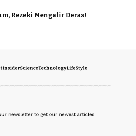
m, Rezeki Mengalir Deras!
t
Insider
Science
Technology
LifeStyle
S
our newsletter to get our newest articles