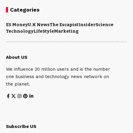
Categories
ES Money
U.K News
The Escapist
Insider
Science
Technology
LifeStyle
Marketing
About US
We influence 20 million users and is the number
one business and technology news network on
the planet.
Subscribe US