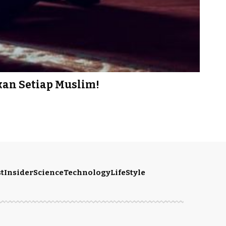
kan Setiap Muslim!
t
Insider
Science
Technology
LifeStyle