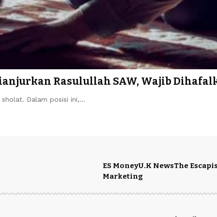
 Dianjurkan Rasulullah SAW, Wajib Dihafal
holat. Dalam posisi ini,…
ES Money
U.K News
The Escapis
Marketing