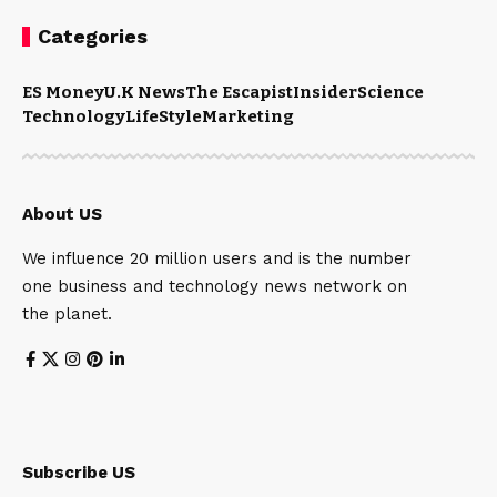
Categories
ES Money
U.K News
The Escapist
Insider
Science
Technology
LifeStyle
Marketing
About US
We influence 20 million users and is the number
one business and technology news network on
the planet.
Subscribe US