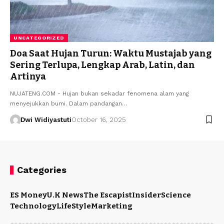
UNCATEGORIZED
Doa Saat Hujan Turun: Waktu Mustajab yang
Sering Terlupa, Lengkap Arab, Latin, dan
Artinya
NUJATENG.COM - Hujan bukan sekadar fenomena alam yang
menyejukkan bumi. Dalam pandangan…
Dwi Widiyastuti
October 16, 2025
Categories
ES Money
U.K News
The Escapist
Insider
Science
Technology
LifeStyle
Marketing