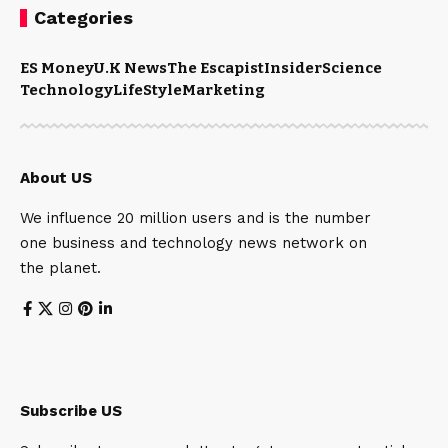
Categories
ES Money
U.K News
The Escapist
Insider
Science
Technology
LifeStyle
Marketing
About US
We influence 20 million users and is the number
one business and technology news network on
the planet.
Subscribe US