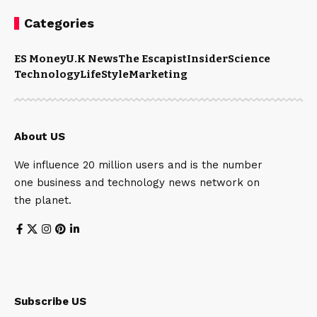
Categories
ES Money
U.K News
The Escapist
Insider
Science
Technology
LifeStyle
Marketing
About US
We influence 20 million users and is the number
one business and technology news network on
the planet.
Subscribe US