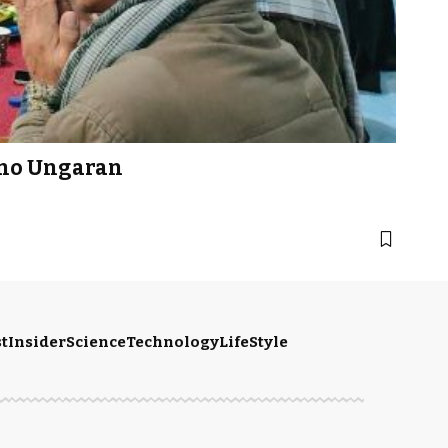
ono Ungaran
t
Insider
Science
Technology
LifeStyle