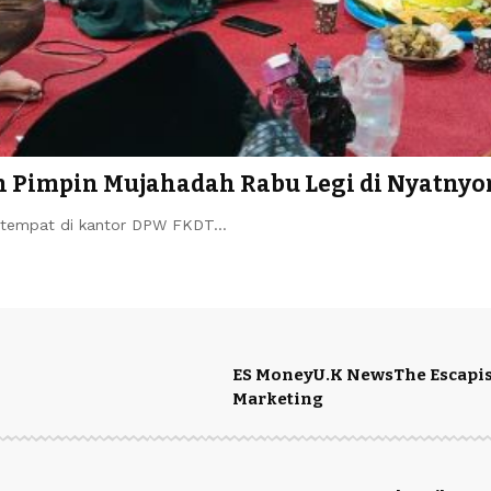
ah Pimpin Mujahadah Rabu Legi di Nyatny
tempat di kantor DPW FKDT…
ES Money
U.K News
The Escapis
Marketing